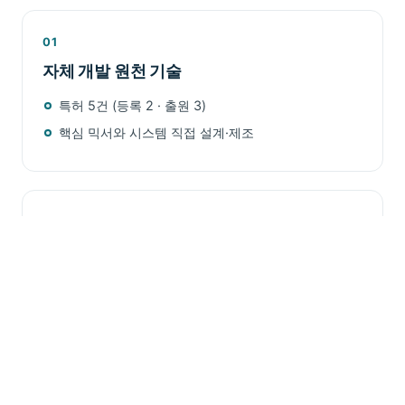
01
자체 개발 원천 기술
특허 5건 (등록 2 · 출원 3)
핵심 믹서와 시스템 직접 설계·제조
02
운전 압력 최적화
초저압부터 고압 운전까지 다양한 조건에 대응
펌프 방식·유량·현장 조건에 맞춘 설계
기존 설비와의 연계 용이